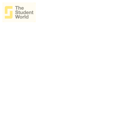
The Student World Brasil
Planeje sua graduação no exterior conversando ao vivo com as univers
Converse ao vivo com universidades do mundo inteiro
Descubra cursos de graduação, bolsas e oportunidades
Entenda custos e planeje com a sua família
Participe de onde estiver — só precisa de internet